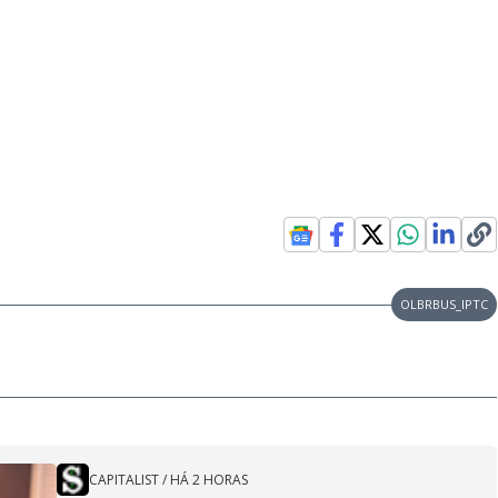
OLBRBUS_IPTC
CAPITALIST
/
HÁ 2 HORAS