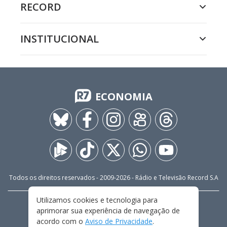
RECORD
INSTITUCIONAL
ECONOMIA
Todos os direitos reservados - 2009-
2026
- Rádio e Televisão Record S.A
Utilizamos cookies e tecnologia para
CARREIRA
FALE CONOSCO
PRIVACIDADE
aprimorar sua experiência de navegação de
TERMOS E CONDIÇÕES DE USO
acordo com o
Aviso de Privacidade
.