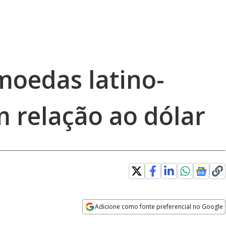
moedas latino-
 relação ao dólar
Adicione como fonte preferencial no Google
Opens in new window