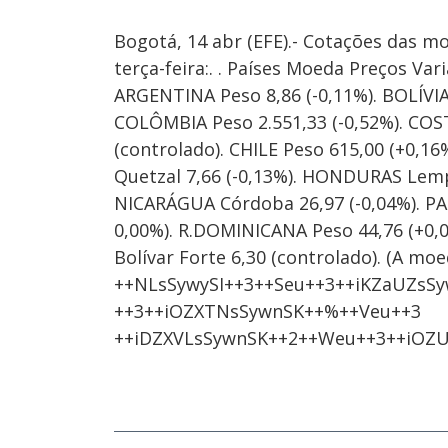
Bogotá, 14 abr (EFE).- Cotações das m
terça-feira:. . Países Moeda Preços Variação. -
ARGENTINA Peso 8,86 (-0,11%). BOLÍVIA B
COLÔMBIA Peso 2.551,33 (-0,52%). COS
(controlado). CHILE Peso 615,00 (+0,1
Quetzal 7,66 (-0,13%). HONDURAS Lempi
NICARÁGUA Córdoba 26,97 (-0,04%). PAR
0,00%). R.DOMINICANA Peso 44,76 (+0,
Bolívar Forte 6,30 (controlado). (A m
++NLsSywySI++3++Seu++3++iKZaUZsS
++3++iOZXTNsSywnSK++%++Veu++3
++iDZXVLsSywnSK++2++Weu++3++iOZU