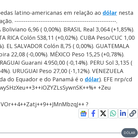
oedas latino-americanas em relação ao
dólar
nesta
------------------------------------------------------.
oliviano 6,96 ( 0,00%). BRASIL Real 3,064 (+1,85%).
TA RICA Colón 538,11 (+0,02%). CUBA Peso/CUC 1,00
6%). EL SALVADOR Colón 8,75 ( 0,00%). GUATEMALA
ra 22,08 (-0,00%). MÉXICO Peso 15,25 (+0,78%).
AGUAI Guarani 4.950,00 (-0,14%). PERU Sol 3,135 (
04%). URUGUAI Peso 27,00 (-1,12%). VENEZUELA
oeda do Equador e do Panamá é o
dólar
). EFE nrp/cd
ywySHzXeu++3++iOZYZLsSywnSK++%+ +Zeu
VOr++4++Zatj++9++JMnMbzqJ++ ?
DÓLAR