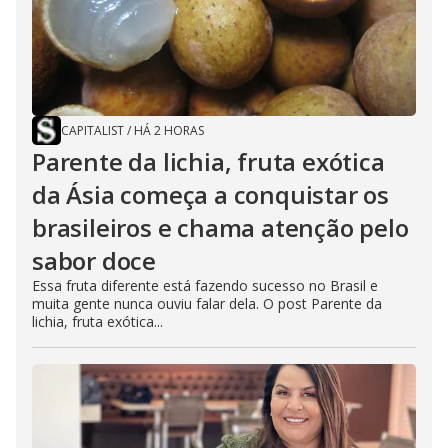
d
e
CAPITALIST
/
HÁ 2 HORAS
o
Parente da lichia, fruta exótica
da Ásia começa a conquistar os
brasileiros e chama atenção pelo
sabor doce
Essa fruta diferente está fazendo sucesso no Brasil e
muita gente nunca ouviu falar dela. O post Parente da
lichia, fruta exótica...