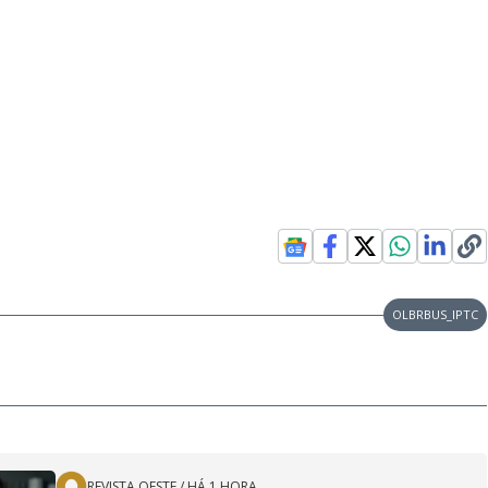
OLBRBUS_IPTC
REVISTA OESTE
/
HÁ 1 HORA