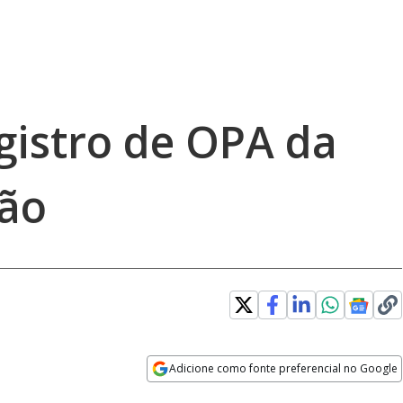
gistro de OPA da
ão
Adicione como fonte preferencial no Google
Opens in new window