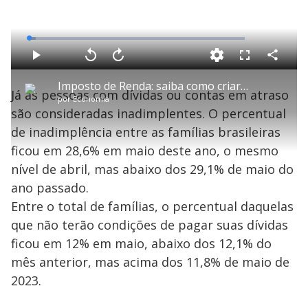
L
o
a
d
C
P
V
A
P
F
e
o
l
o
v
u
d
m
a
l
a
l
:
Imposto de Renda: saiba como criar uma reserva de emergência com a grana da restituição
p
y
t
n
l
3
Já as pessoas com dívidas ou contas em atraso
a
a
ç
s
.
por
Economia
r
r
a
c
2
t
1
r
l
r
9
são consideradas inadimplentes. O percentual
i
0
1
e
%
l
s
0
e
h
de inadimplência entre as famílias brasileiras
e
s
n
a
g
e
r
u
g
ficou em 28,6% em maio deste ano, o mesmo
n
u
a
d
n
o
d
nível de abril, mas abaixo dos 29,1% de maio do
s
o
s
ano passado.
y
Entre o total de famílias, o percentual daquelas
que não terão condições de pagar suas dívidas
M
V
u
d
ficou em 12% em maio, abaixo dos 12,1% do
o
mês anterior, mas acima dos 11,8% de maio de
i
2023.