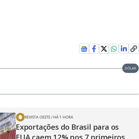
DÓLAR
REVISTA OESTE
/
HÁ 1 HORA
Exportações do Brasil para os
EUA caem 12% nos 7 primeiros