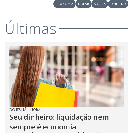
ECONOMIA
DÓLAR
MOEDA
DINHEIRO
Últimas
DO R7
/
HÁ 1 HORA
Seu dinheiro: liquidação nem
sempre é economia