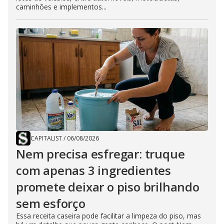
caminhões e implementos...
CAPITALIST
/
06/08/2026
Nem precisa esfregar: truque
com apenas 3 ingredientes
promete deixar o piso brilhando
sem esforço
Essa receita caseira pode facilitar a limpeza do piso, mas