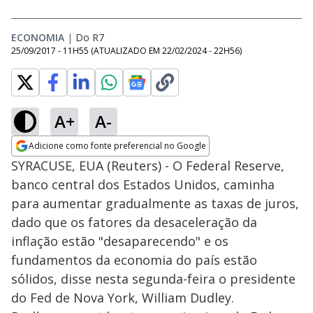
ECONOMIA
|
Do R7
25/09/2017 - 11H55
(ATUALIZADO EM
22/02/2024 - 22H56
)
A+
A-
Adicione como fonte preferencial no Google
Opens in new window
SYRACUSE, EUA (Reuters) - O Federal Reserve,
banco central dos Estados Unidos, caminha
para aumentar gradualmente as taxas de juros,
dado que os fatores da desaceleração da
inflação estão "desaparecendo" e os
fundamentos da economia do país estão
sólidos, disse nesta segunda-feira o presidente
do Fed de Nova York, William Dudley.