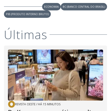
ECONOMIA
BC (BANCO CENTRAL DO BRASIL)
PIB (PRODUTO INTERNO BRUTO)
Últimas
REVISTA OESTE
/
HÁ 15 MINUTOS