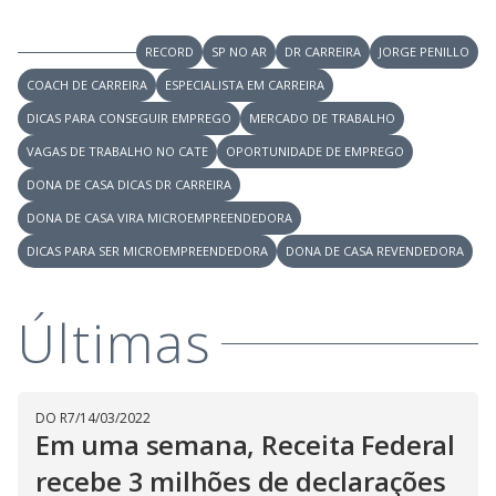
i
RECORD
SP NO AR
DR CARREIRA
JORGE PENILLO
COACH DE CARREIRA
ESPECIALISTA EM CARREIRA
d
DICAS PARA CONSEGUIR EMPREGO
MERCADO DE TRABALHO
VAGAS DE TRABALHO NO CATE
e
OPORTUNIDADE DE EMPREGO
DONA DE CASA DICAS DR CARREIRA
DONA DE CASA VIRA MICROEMPREENDEDORA
o
DICAS PARA SER MICROEMPREENDEDORA
DONA DE CASA REVENDEDORA
Últimas
DO R7
/
14/03/2022
Em uma semana, Receita Federal
recebe 3 milhões de declarações