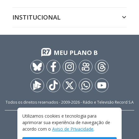
INSTITUCIONAL
MEU PLANO B
Todos os direitos reservados - 2009-
2026
- Rádio e Televisão Record S.A
Utilizamos cookies e tecnologia para
CARREIRA
FALE CONOSCO
PRIVACIDADE
aprimorar sua experiência de navegação de
TERMOS E CONDIÇÕES DE USO
acordo com o
Aviso de Privacidade
.