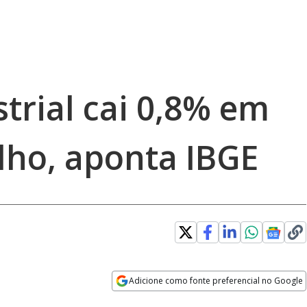
trial cai 0,8% em
lho, aponta IBGE
Adicione como fonte preferencial no Google
Opens in new window