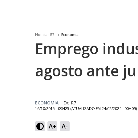
Noticias R7
Economia
Emprego indus
agosto ante ju
ECONOMIA
|
Do R7
16/10/2015 - 09H25
(ATUALIZADO EM
24/02/2024 - 00H09
)
A+
A-