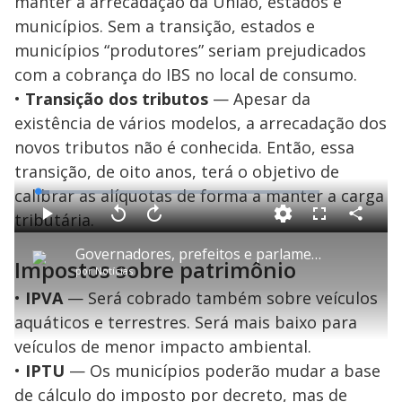
manter a arrecadação da União, estados e
municípios. Sem a transição, estados e
municípios “produtores” seriam prejudicados
com a cobrança do IBS no local de consumo.
•
Transição dos tributos
— Apesar da
existência de vários modelos, a arrecadação dos
novos tributos não é conhecida. Então, essa
transição, de oito anos, terá o objetivo de
calibrar as alíquotas de forma a manter a carga
L
o
a
tributária.
d
C
P
V
A
P
F
e
o
l
o
v
u
d
m
a
l
a
l
:
Governadores, prefeitos e parlamentares se reúnem para debater mudanças na reforma tributária
p
y
t
n
l
4
Impostos sobre patrimônio
a
a
ç
s
.
por
Notícias
r
r
a
c
0
t
1
r
l
r
8
i
0
1
e
•
IPVA
%
— Será cobrado também sobre veículos
l
s
0
e
h
e
s
n
a
aquáticos e terrestres. Será mais baixo para
g
e
r
u
g
n
u
a
veículos de menor impacto ambiental.
d
n
o
d
s
o
•
IPTU
— Os municípios poderão mudar a base
s
de cálculo do imposto por decreto, mas de