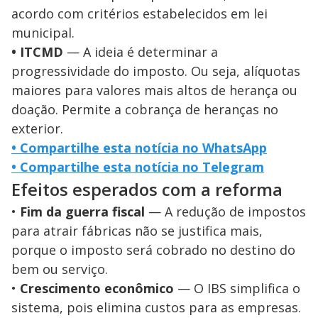
y
acordo com critérios estabelecidos em lei
M
municipal.
V
u
d
• ITCMD
— A ideia é determinar a
o
progressividade do imposto. Ou seja, alíquotas
i
maiores para valores mais altos de herança ou
doação. Permite a cobrança de heranças no
d
exterior.
• Compartilhe esta notícia no WhatsApp
e
• Compartilhe esta notícia no Telegram
Efeitos esperados com a reforma
o
•
Fim da guerra fiscal
— A redução de impostos
para atrair fábricas não se justifica mais,
porque o imposto será cobrado no destino do
bem ou serviço.
•
Crescimento econômico
— O IBS simplifica o
sistema, pois elimina custos para as empresas.