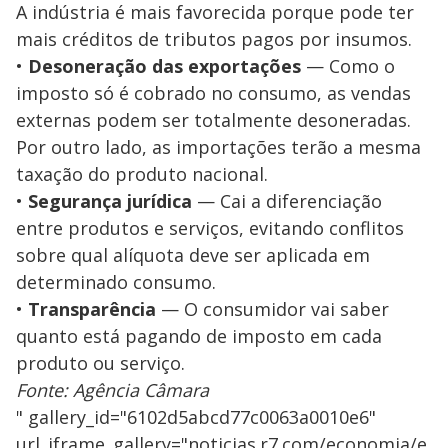
A indústria é mais favorecida porque pode ter
mais créditos de tributos pagos por insumos.
•
Desoneração das exportações
— Como o
imposto só é cobrado no consumo, as vendas
externas podem ser totalmente desoneradas.
Por outro lado, as importações terão a mesma
taxação do produto nacional.
•
Segurança jurídica
— Cai a diferenciação
entre produtos e serviços, evitando conflitos
sobre qual alíquota deve ser aplicada em
determinado consumo.
•
T
ransparênc
ia
— O consumidor vai saber
quanto está pagando de imposto em cada
produto ou serviço.
Fonte: Agência Câmara
" gallery_id="6102d5abcd77c0063a0010e6"
url_iframe_gallery="noticias.r7.com/economia/e