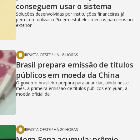
conseguem usar o sistema
Soluções desenvolvidas por instituições financeiras já
permitem utilizar o Pix em estabelecimentos parceiros no
exterior
REVISTA OESTE
/
HÁ 18 HORAS
Brasil prepara emissão de títulos
públicos em moeda da China
O governo brasileiro prepara para anunciar, ainda neste
mês, a primeira emissão de títulos públicos em yuan, a
moeda oficial da...
REVISTA OESTE
/
HÁ 20 HORAS
Mega-Sena acumula; prêmio