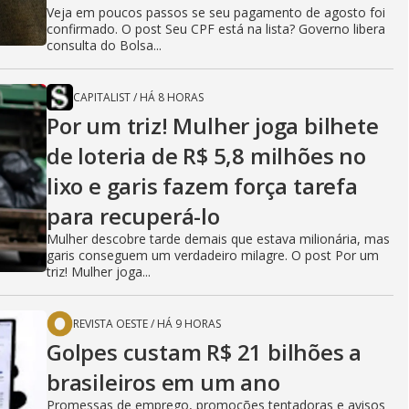
Veja em poucos passos se seu pagamento de agosto foi
confirmado. O post Seu CPF está na lista? Governo libera
consulta do Bolsa...
CAPITALIST
/
HÁ 8 HORAS
Por um triz! Mulher joga bilhete
de loteria de R$ 5,8 milhões no
lixo e garis fazem força tarefa
para recuperá-lo
Mulher descobre tarde demais que estava milionária, mas
garis conseguem um verdadeiro milagre. O post Por um
triz! Mulher joga...
REVISTA OESTE
/
HÁ 9 HORAS
Golpes custam R$ 21 bilhões a
brasileiros em um ano
Promessas de emprego, promoções tentadoras e avisos