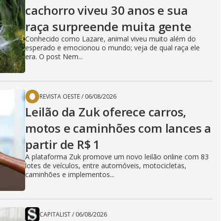
cachorro viveu 30 anos e sua
raça surpreende muita gente
Conhecido como Lazare, animal viveu muito além do
esperado e emocionou o mundo; veja de qual raça ele
era. O post Nem...
REVISTA OESTE
/
06/08/2026
Leilão da Zuk oferece carros,
motos e caminhões com lances a
partir de R$ 1
A plataforma Zuk promove um novo leilão online com 83
lotes de veículos, entre automóveis, motocicletas,
caminhões e implementos...
CAPITALIST
/
06/08/2026