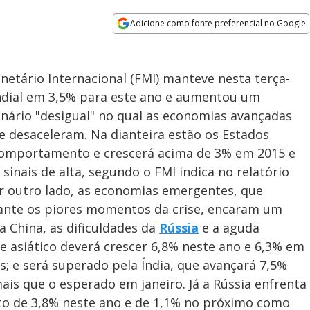
Adicione como fonte preferencial no Google
Opens in new window
netário Internacional (FMI) manteve nesta terça-
ndial em 3,5% para este ano e aumentou um
nário "desigual" no qual as economias avançadas
 desaceleram. Na dianteira estão os Estados
 comportamento e crescerá acima de 3% em 2015 e
inais de alta, segundo o FMI indica no relatório
or outro lado, as economias emergentes, que
ante os piores momentos da crise, encaram um
 China, as dificuldades da
Rússia
e a aguda
e asiático deverá crescer 6,8% neste ano e 6,3% em
 e será superado pela Índia, que avançará 7,5%
is que o esperado em janeiro. Já a Rússia enfrenta
to de 3,8% neste ano e de 1,1% no próximo como