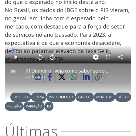
do que o esperado no início deste ano.
No Brasil, os dados do IBGE sobre o PIB vieram,
no geral, em linha com o esperado pelo
mercado, com destaque para a força do setor
de serviços no ano passado. Para 2023, a
expectativa é de que a economia desacelere,
devido ao patamar elevado da taxa Selic,
L
o
a
atualmente em 13,75%.
d
C
P
V
A
P
F
e
o
l
o
v
u
d
m
a
l
a
l
:
JR Dinheiro : veja como saber se você tem dinheiro 'esquecido' em contas bancárias a receber
p
y
t
n
l
6
a
a
ç
s
.
por
Notícias
r
r
a
c
1
t
1
r
l
r
2
i
0
1
e
%
l
s
0
e
h
e
s
n
a
g
e
r
u
g
IBOVESPA
BOLSA
INVESTIMENTO
CAPITAL
MERCADO
DÓLAR
n
u
a
d
n
o
d
PREGÃO
VARIAÇÃO
B3
s
o
s
y
Últimas
M
u