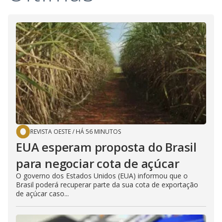
V
d
o
i
d
e
o
REVISTA OESTE
/
HÁ 56 MINUTOS
EUA esperam proposta do Brasil
para negociar cota de açúcar
O governo dos Estados Unidos (EUA) informou que o
Brasil poderá recuperar parte da sua cota de exportação
de açúcar caso...