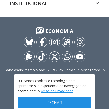
INSTITUCIONAL
ECONOMIA
Todos os direitos reservados - 2009-
2026
- Rádio e Televisão Record S.A
Utilizamos cookies e tecnologia para
CARREIRA
FALE CONOSCO
PRIVACIDADE
aprimorar sua experiência de navegação de
TERMOS E CONDIÇÕES DE USO
acordo com o
Aviso de Privacidade
.
FECHAR