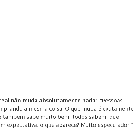
V
i
d
e
o
real não muda absolutamente nada
”. “Pessoas
omprando a mesma coisa. O que muda é exatamente
você também sabe muito bem, todos sabem, que
m expectativa, o que aparece? Muito especulador.”