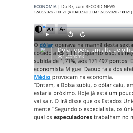
ECONOMIA
|
Do R7, com RECORD NEWS
12/06/2026 - 16H21
(ATUALIZADO EM
12/06/2026 - 16H21
)
A+
A-
L
o
a
d
P
V
A
e
l
o
v
d
O
dólar
operava na manhã desta sexta-
a
l
a
:
y
t
n
3
a
ç
cotado a R$ 5,11. Enquanto isso, as n
.
r
a
2
por
Economia
1
r
8
subida de 1,71%, aos 171.497 pontos. 
0
1
%
s
0
e
s
economista Miguel Daoud fala dos efe
g
e
u
g
n
u
Médio
provocam na economia.
d
n
o
d
“Ontem, a Bolsa subiu, o dólar caiu, e
s
o
s
estaria próximo. Hoje já está um pouc
vai sair. O Irã disse que os Estados U
mente.” Segundo o especialista, os ún
M
u
d
qual os
especuladores
trabalham no 
o