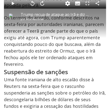
o
a
apoiada pelo Irã.
S
d
u
C
P
V
A
P
F
e
b
o
l
o
v
u
d
t
m
a
l
a
l
:
Trump recua de ataque ao Irã e diz que acordo de paz está próximo
i
p
y
t
n
l
3
Os termos do acordo, conforme descritos na
t
a
a
ç
s
4
por
Internacional
l
r
r
a
c
.
e
t
1
r
l
r
7
sexta-feira por autoridades iranianas, parecem
s
i
0
1
e
5
l
s
0
e
%
h
oferecer a Teerã grande parte do que o país
e
s
n
a
g
e
r
u
g
exigiu até agora, com Trump aparentemente
n
u
a
d
n
o
d
conquistando pouco do que buscava, além da
s
o
s
reabertura do estreito de Ormuz, que o Irã
y
fechou após ele ter ordenado ataques em
fevereiro.
M
V
u
d
Suspensão de sanções
o
Uma fonte iraniana de alto escalão disse à
i
Reuters na sexta-feira que o rascunho
suspenderia as sanções sobre o petróleo do Irã,
d
descongelaria bilhões de dólares de seus
fundos e exigiria a cessação das hostilidades