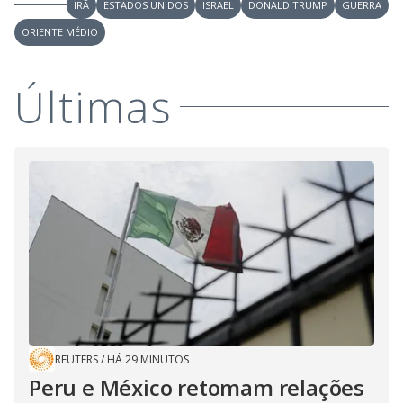
IRÃ
ESTADOS UNIDOS
ISRAEL
DONALD TRUMP
GUERRA
ORIENTE MÉDIO
Últimas
REUTERS
/
HÁ 29 MINUTOS
Peru e México retomam relações