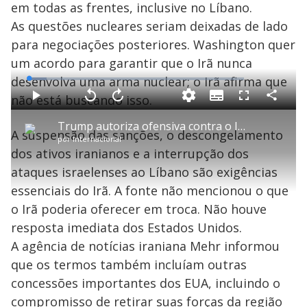
e
em todas as frentes, inclusive no Líbano.
As questões nucleares seriam deixadas de lado
para negociações posteriores. Washington quer
o
um acordo para garantir que o Irã nunca
desenvolva uma arma nuclear; o Irã afirma que
L
o
a
não está buscando isso.
S
d
u
C
P
V
A
P
F
e
b
o
l
o
v
u
d
t
m
a
l
a
l
:
Trump autoriza ofensiva contra o Irã após helicóptero dos EUA ser derrubado no estreito de Ormuz
i
p
y
t
n
l
8
A suspensão das sanções, o descongelamento
t
a
a
ç
s
.
por
Internacional
l
r
r
a
c
1
e
t
1
r
l
r
4
dos ativos iranianos e a interrupção dos
s
i
0
1
e
%
l
s
0
e
h
ataques israelenses ao Líbano são exigências
e
s
n
a
g
e
r
u
g
essenciais do Irã. A fonte não mencionou o que
n
u
a
d
n
o
d
o Irã poderia oferecer em troca. Não houve
s
o
s
resposta imediata dos Estados Unidos.
y
A agência de notícias iraniana Mehr informou
que os termos também incluíam outras
M
V
u
d
concessões importantes dos EUA, incluindo o
o
compromisso de retirar suas forças da região