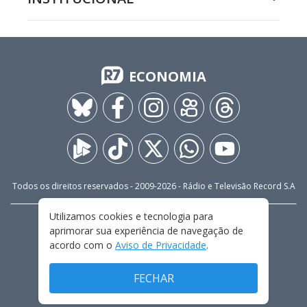
ECONOMIA
Todos os direitos reservados - 2009-
2026
- Rádio e Televisão Record S.A
Utilizamos cookies e tecnologia para
CARREIRA
FALE CONOSCO
PRIVACIDADE
aprimorar sua experiência de navegação de
TERMOS E CONDIÇÕES DE USO
acordo com o
Aviso de Privacidade
.
FECHAR