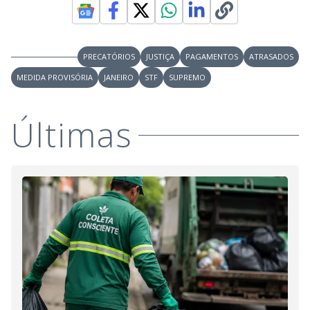
PRECATÓRIOS
JUSTIÇA
PAGAMENTOS
ATRASADOS
MEDIDA PROVISÓRIA
JANEIRO
STF
SUPREMO
Últimas