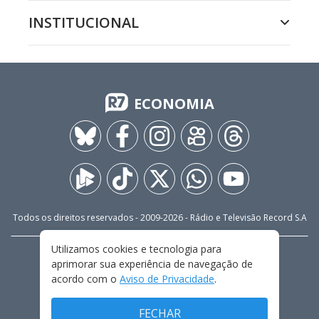
INSTITUCIONAL
ECONOMIA
Todos os direitos reservados - 2009-
2026
- Rádio e Televisão Record S.A
Utilizamos cookies e tecnologia para
CARREIRA
FALE CONOSCO
PRIVACIDADE
aprimorar sua experiência de navegação de
TERMOS E CONDIÇÕES DE USO
acordo com o
Aviso de Privacidade
.
FECHAR