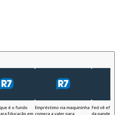
que é o fundo
Empréstimo via maquininha
Fed vê efeit
 para Educação em
começa a valer para
da pandemi