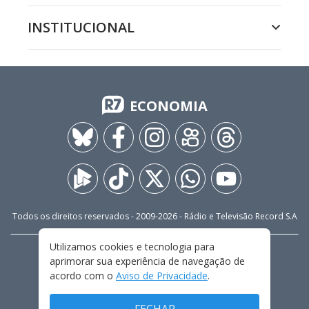
INSTITUCIONAL
ECONOMIA
Todos os direitos reservados - 2009-
2026
- Rádio e Televisão Record S.A
Utilizamos cookies e tecnologia para
CARREIRA
FALE CONOSCO
PRIVACIDADE
aprimorar sua experiência de navegação de
TERMOS E CONDIÇÕES DE USO
acordo com o
Aviso de Privacidade
.