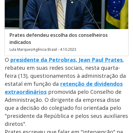
Prates defendeu escolha dos conselheiros
indicados
Lula Marques/Agência Brasil - 4.10.2023
O
presidente da Petrobras, Jean Paul Prates
,
rebateu em suas redes sociais, nesta quarta-
feira (13), questionamentos à administração da
estatal em função da
retenção de dividendos
extraordinários
promovida pelo Conselho de
Administração. O dirigente da empresa disse
que a decisão do colegiado foi orientada pelo
"presidente da República e pelos seus auxiliares
diretos".
Prates escreveu que falar em "intervenção" na