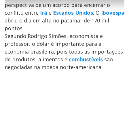
l
e
s
n
a
g
e
perspectiva de um acordo para encerrar o
r
u
g
n
u
a
conflito entre
Irã
e
Estados Unidos
. O
Ibovespa
d
n
o
d
s
o
abriu o dia em alta no patamar de 170 mil
s
y
pontos.
Segundo Rodrigo Simões, economista e
M
professor, o dólar é importante para a
V
u
d
o
economia brasileira, pois todas as importações
de produtos, alimentos e
combustíveis
são
i
negociadas na moeda norte-americana.
d
e
o