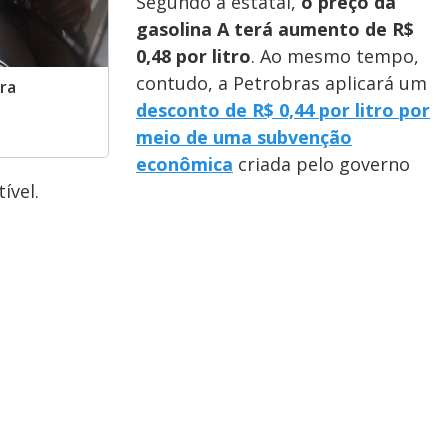
Segundo a estatal,
o preço da
gasolina A terá aumento de R$
0,48 por litro
. Ao mesmo tempo,
contudo, a Petrobras aplicará um
ara
desconto de R$ 0,44 por litro por
1
meio de uma subvenção
econômica
criada pelo governo
ível.