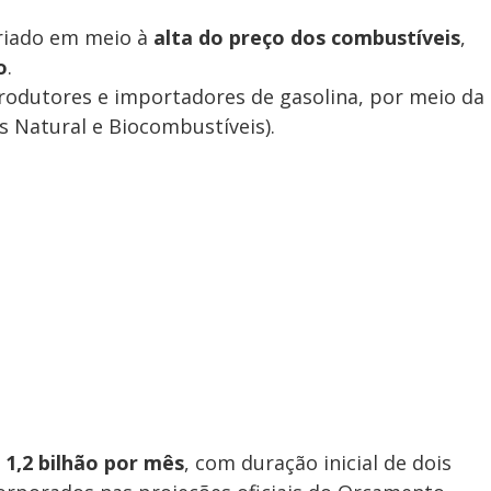
criado em meio à
alta do preço dos combustíveis
,
o
.
rodutores e importadores de gasolina, por meio da
s Natural e Biocombustíveis).
 1,2 bilhão por mês
, com duração inicial de dois