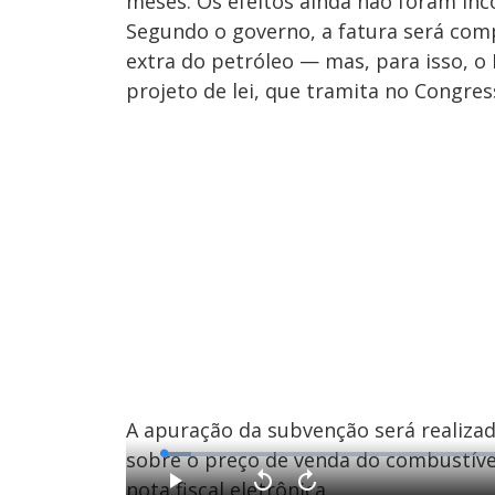
meses. Os efeitos ainda não foram inc
Segundo o governo, a fatura será com
extra do petróleo — mas, para isso, o
projeto de lei, que tramita no Congres
A apuração da subvenção será realizad
sobre o preço de venda do combustív
L
o
a
nota fiscal eletrônica.
d