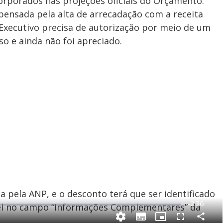
orporados nas projeções oficiais do Orçamento.
pensada pela alta de arrecadação com a receita
 Executivo precisa de autorização por meio de um
so e ainda não foi apreciado.
a pela ANP, e o desconto terá que ser identificado
R
-
2:36
el no campo “Informações Complementares” da
e