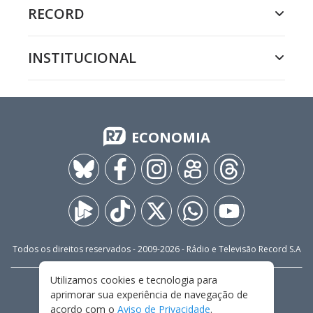
RECORD
INSTITUCIONAL
ECONOMIA
Todos os direitos reservados - 2009-
2026
- Rádio e Televisão Record S.A
Utilizamos cookies e tecnologia para
CARREIRA
FALE CONOSCO
PRIVACIDADE
aprimorar sua experiência de navegação de
TERMOS E CONDIÇÕES DE USO
acordo com o
Aviso de Privacidade
.