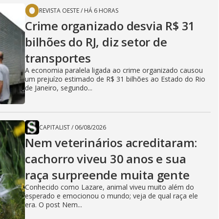
REVISTA OESTE
/
HÁ 6 HORAS
Crime organizado desvia R$ 31
bilhões do RJ, diz setor de
transportes
A economia paralela ligada ao crime organizado causou
um prejuízo estimado de R$ 31 bilhões ao Estado do Rio
de Janeiro, segundo...
CAPITALIST
/
06/08/2026
Nem veterinários acreditaram:
cachorro viveu 30 anos e sua
raça surpreende muita gente
Conhecido como Lazare, animal viveu muito além do
esperado e emocionou o mundo; veja de qual raça ele
era. O post Nem...