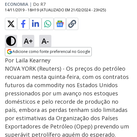
ECONOMIA
|
Do R7
14/11/2019 - 18H19
(ATUALIZADO EM
21/02/2024 - 23H25
)
A+
A-
Adicione como fonte preferencial no Google
Opens in new window
Por Laila Kearney
NOVA YORK (Reuters) - Os preços do petróleo
recuaram nesta quinta-feira, com os contratos
futuros da commodity nos Estados Unidos
pressionados por um avanço nos estoques
domésticos e pelo recorde de produção no
país, embora as perdas tenham sido limitadas
por estimativas da Organização dos Países
Exportadores de Petróleo (Opep) prevendo um
superávit petrolífero aquém do esperado.