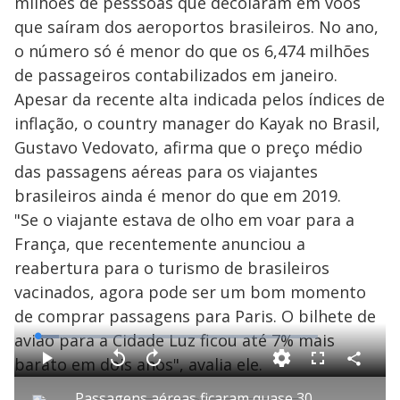
milhões de pesssoas que decolaram em voos
que saíram dos aeroportos brasileiros. No ano,
o número só é menor do que os 6,474 milhões
de passageiros contabilizados em janeiro.
Apesar da recente alta indicada pelos índices de
inflação, o country manager do Kayak no Brasil,
Gustavo Vedovato, afirma que o preço médio
das passagens aéreas para os viajantes
brasileiros ainda é menor do que em 2019.
"Se o viajante estava de olho em voar para a
França, que recentemente anunciou a
reabertura para o turismo de brasileiros
vacinados, agora pode ser um bom momento
de comprar passagens para Paris. O bilhete de
avião para a Cidade Luz ficou até 7% mais
L
o
a
barato em dois anos", avalia ele.
d
C
P
V
A
F
e
o
l
o
v
u
d
m
a
l
a
l
:
Passagens aéreas ficaram quase 30% mais caras em setembro
p