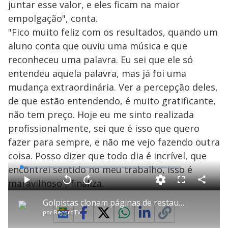
juntar esse valor, e eles ficam na maior
empolgação", conta.
"Fico muito feliz com os resultados, quando um
aluno conta que ouviu uma música e que
reconheceu uma palavra. Eu sei que ele só
entendeu aquela palavra, mas já foi uma
mudança extraordinária. Ver a percepção deles,
de que estão entendendo, é muito gratificante,
não tem preço. Hoje eu me sinto realizada
profissionalmente, sei que é isso que quero
fazer para sempre, e não me vejo fazendo outra
coisa. Posso dizer que todo dia é incrível, que
encontrei sentido no meu trabalho, isso é
L
o
a
maravilhoso", finaliza.
d
C
P
V
A
P
F
e
o
l
o
v
u
d
m
a
l
a
l
:
Golpistas clonam páginas de restaurantes na internet para roubar dados
p
y
t
n
l
4
a
a
ç
s
.
por
RecordTV
r
r
a
c
1
t
1
r
r
7
i
0
1
e
%
l