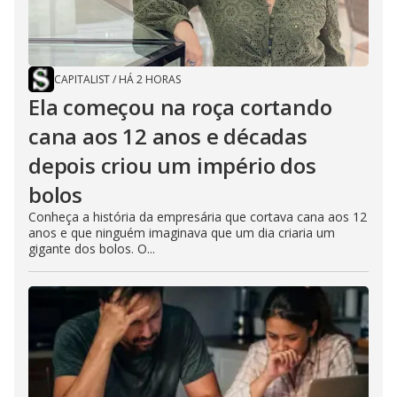
d
e
CAPITALIST
/
HÁ 2 HORAS
o
Ela começou na roça cortando
cana aos 12 anos e décadas
depois criou um império dos
bolos
Conheça a história da empresária que cortava cana aos 12
anos e que ninguém imaginava que um dia criaria um
gigante dos bolos. O...