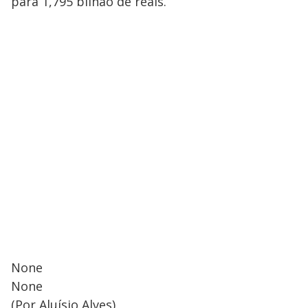
para 1,795 bilhão de reais.
None
None
(Por Aluísio Alves)