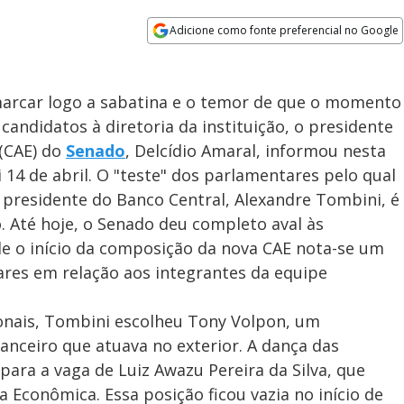
Adicione como fonte preferencial no Google
Opens in new window
marcar logo a sabatina e o temor de que o momento
andidatos à diretoria da instituição, o presidente
(CAE) do
Senado
, Delcídio Amaral, informou nesta
oi 14 de abril. O "teste" dos parlamentares pelo qual
o presidente do Banco Central, Alexandre Tombini, é
o. Até hoje, o Senado deu completo aval às
e o início da composição da nova CAE nota-se um
ares em relação aos integrantes da equipe
ionais, Tombini escolheu Tony Volpon, um
nceiro que atuava no exterior. A dança das
para a vaga de Luiz Awazu Pereira da Silva, que
 Econômica. Essa posição ficou vazia no início de