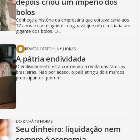
depois criou um império dos
bolos
Conheça a história da empresária que cortava cana aos
12 anos e que ninguém imaginava que um dia criaria um
gigante dos bolos. O...
REVISTA OESTE
/
HÁ 9 HORAS
A pátria endividada
O endividamento está corroendo a renda das famílias
brasileiras. Não por acaso, o país atingiu dois marcos
preocupantes: por um...
DO R7
/
HÁ 13 HORAS
Seu dinheiro: liquidação nem
sempre é economia