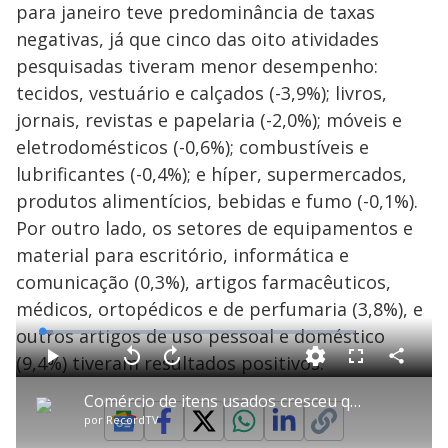
para janeiro teve predominância de taxas
negativas, já que cinco das oito atividades
pesquisadas tiveram menor desempenho:
tecidos, vestuário e calçados (-3,9%); livros,
jornais, revistas e papelaria (-2,0%); móveis e
eletrodomésticos (-0,6%); combustíveis e
lubrificantes (-0,4%); e híper, supermercados,
produtos alimentícios, bebidas e fumo (-0,1%).
Por outro lado, os setores de equipamentos e
material para escritório, informática e
comunicação (0,3%), artigos farmacêuticos,
médicos, ortopédicos e de perfumaria (3,8%), e
outros artigos de uso pessoal e doméstico
L
o
a
(9,4%) tiveram resultados positivos.
d
C
P
V
A
P
F
e
o
l
o
v
u
d
m
a
l
a
l
:
Comércio de itens usados cresceu quase 50% na pandemia
p
y
t
n
l
3
a
a
ç
s
.
por
RecordTV
r
r
a
c
5
t
1
r
r
6
i
0
1
e
%