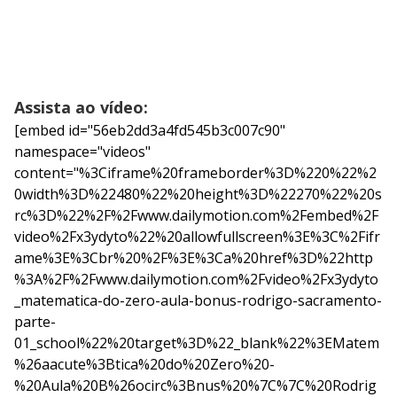
Assista ao vídeo:
[embed id="56eb2dd3a4fd545b3c007c90"
namespace="videos"
content="%3Ciframe%20frameborder%3D%220%22%2
0width%3D%22480%22%20height%3D%22270%22%20s
rc%3D%22%2F%2Fwww.dailymotion.com%2Fembed%2F
video%2Fx3ydyto%22%20allowfullscreen%3E%3C%2Fifr
ame%3E%3Cbr%20%2F%3E%3Ca%20href%3D%22http
%3A%2F%2Fwww.dailymotion.com%2Fvideo%2Fx3ydyto
_matematica-do-zero-aula-bonus-rodrigo-sacramento-
parte-
01_school%22%20target%3D%22_blank%22%3EMatem
%26aacute%3Btica%20do%20Zero%20-
%20Aula%20B%26ocirc%3Bnus%20%7C%7C%20Rodrig