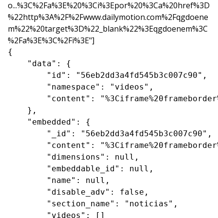
o...%3C%2Fa%3E%20%3Ci%3Epor%20%3Ca%20href%3D
%22http%3A%2F%2Fwww.dailymotion.com%2Fqgdoene
m%22%20target%3D%22_blank%22%3Eqgdoenem%3C
%2Fa%3E%3C%2Fi%3E"]
{

    "data": {

        "id": "56eb2dd3a4fd545b3c007c90",

        "namespace": "videos",

        "content": "%3Ciframe%20frameborder
    },

    "embedded": {

        "_id": "56eb2dd3a4fd545b3c007c90",

        "content": "%3Ciframe%20frameborder
        "dimensions": null,

        "embeddable_id": null,

        "name": null,

        "disable_adv": false,

        "section_name": "noticias",

        "videos": []
