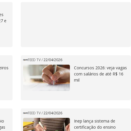
es
27 e
FEED TV
/
22/04/2026
eiros
Concursos 2026: veja vagas
com salários de até R$ 16
mil
FEED TV
/
22/04/2026
io
Inep lança sistema de
gas
certificação do ensino