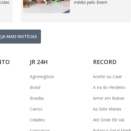
colas
médio pelo Enem
EJA MAIS NOTÍCIAS
NTO
JR 24H
RECORD
Agronegócio
Acerte ou Caia!
Brasil
A Ira do Herdeiro
Brasília
Amor em Ruínas
Carros
As Sete Marias
Cidades
Até Onde Ele Vai
Concursos
Balanço Geral Man