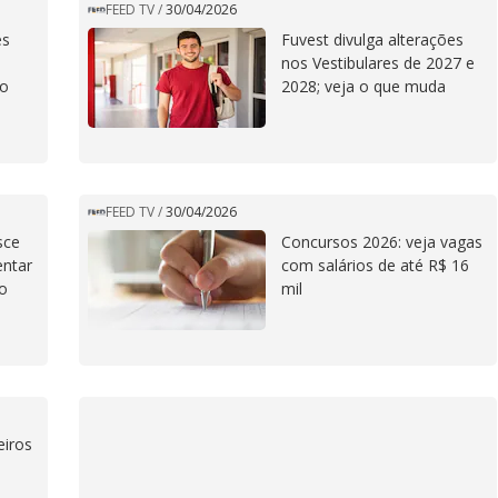
FEED TV
/
30/04/2026
es
Fuvest divulga alterações
nos Vestibulares de 2027 e
so
2028; veja o que muda
FEED TV
/
30/04/2026
sce
Concursos 2026: veja vagas
entar
com salários de até R$ 16
o
mil
eiros