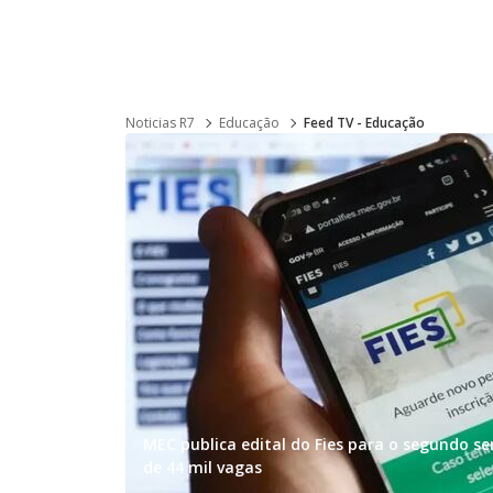
Noticias R7
Educação
Feed TV - Educação
MEC publica edital do Fies para o segundo s
de 44 mil vagas