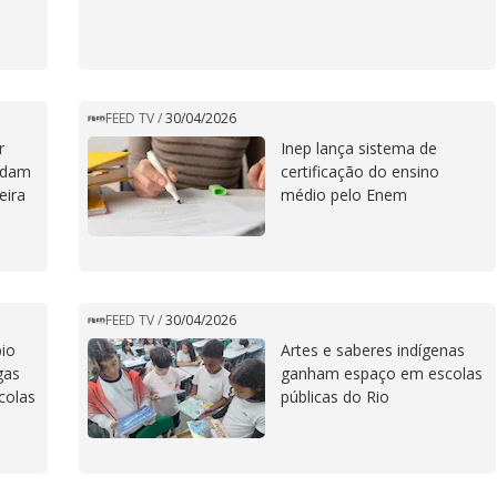
FEED TV
/
30/04/2026
r
Inep lança sistema de
lidam
certificação do ensino
eira
médio pelo Enem
FEED TV
/
30/04/2026
io
Artes e saberes indígenas
gas
ganham espaço em escolas
colas
públicas do Rio