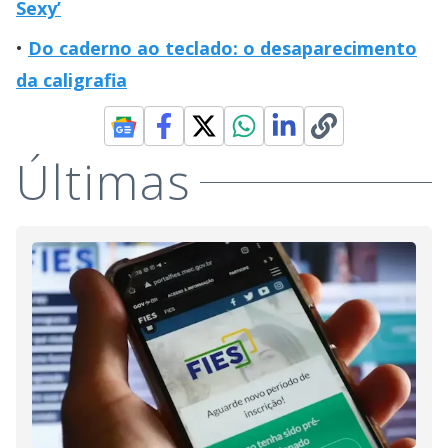
Sexy’
Do caderno ao teclado: o desaparecimento
da caligrafia
Últimas