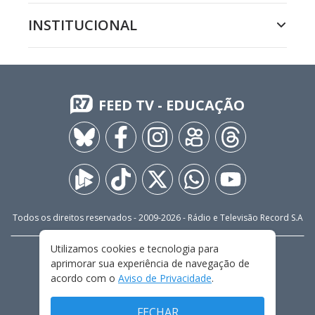
INSTITUCIONAL
FEED TV - EDUCAÇÃO
Todos os direitos reservados - 2009-
2026
- Rádio e Televisão Record S.A
Utilizamos cookies e tecnologia para
CARREIRA
FALE CONOSCO
PRIVACIDADE
aprimorar sua experiência de navegação de
TERMOS E CONDIÇÕES DE USO
acordo com o
Aviso de Privacidade
.
FECHAR