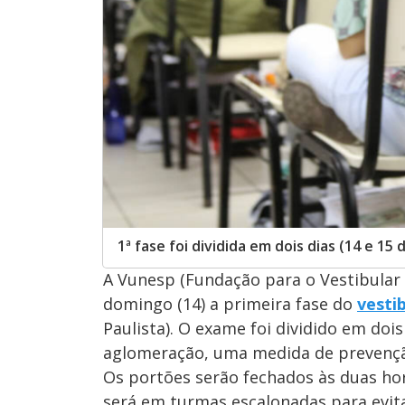
1ª fase foi dividida em dois dias (14 e 
A Vunesp (Fundação para o Vestibular 
domingo (14) a primeira fase do
vesti
Paulista). O exame foi dividido em dois
aglomeração, uma medida de prevenç
Os portões serão fechados às duas hor
será em turmas escalonadas para evi