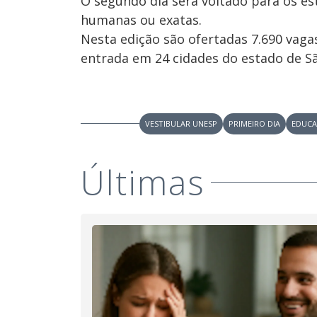
O segundo dia será voltado para os 
humanas ou exatas.
Nesta edição são ofertadas 7.690 vag
entrada em 24 cidades do estado de Sã
VESTIBULAR UNESP
PRIMEIRO DIA
EDUC
Últimas