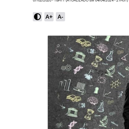
07/02/2020 - 18H11
(ATUALIZADO EM
04/04/2024 - 21H31
)
A+
A-