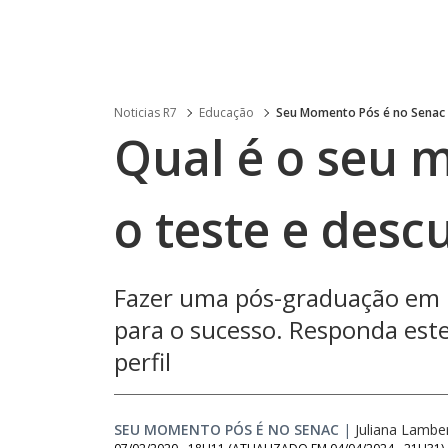
Noticias R7
Educação
Seu Momento Pós é no Senac
Qual é o seu 
o teste e desc
Fazer uma pós-graduação em u
para o sucesso. Responda este
perfil
SEU MOMENTO PÓS É NO SENAC
|
Juliana Lambe