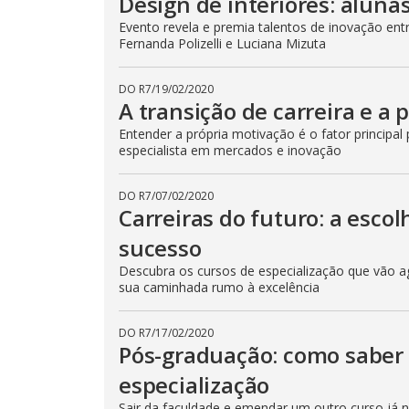
Design de interiores: alun
Evento revela e premia talentos de inovação entr
Fernanda Polizelli e Luciana Mizuta
DO R7
/
19/02/2020
A transição de carreira e a
Entender a própria motivação é o fator princip
especialista em mercados e inovação
DO R7
/
07/02/2020
Carreiras do futuro: a esco
sucesso
Descubra os cursos de especialização que vão a
sua caminhada rumo à excelência
DO R7
/
17/02/2020
Pós-graduação: como saber 
especialização
Sair da faculdade e emendar um outro curso já 