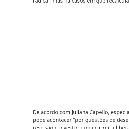
radical, mas há casos em que recalcular
De acordo com Juliana Capello, especia
pode acontecer “por questões de dese
rescisão e investir numa carreira libe