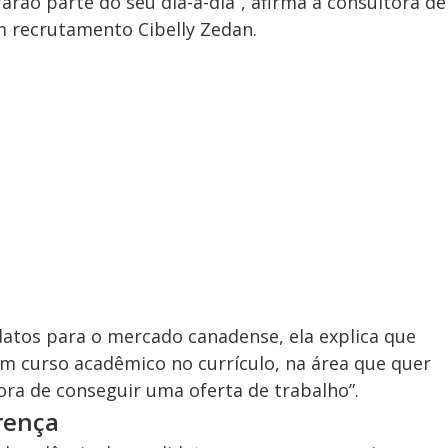
arão parte do seu dia-a-dia”, afirma a consultora de
em recrutamento Cibelly Zedan.
datos para o mercado canadense, ela explica que
 um curso acadêmico no currículo, na área que quer
ora de conseguir uma oferta de trabalho”.
erença