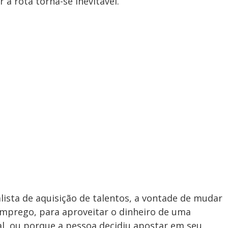
 a rota torna-se inevitável.
lista de aquisição de talentos, a vontade de mudar
mprego, para aproveitar o dinheiro de uma
ral, ou porque a pessoa decidiu apostar em seu