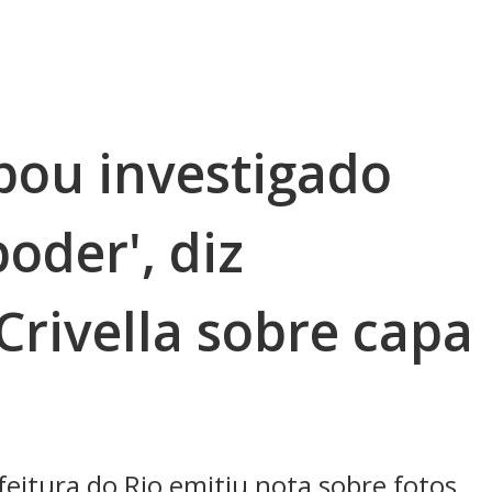
bou investigado
oder', diz
rivella sobre capa
eitura do Rio emitiu nota sobre fotos