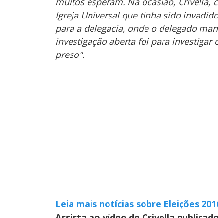
muitos esperam. Na ocasião, Crivella,
Igreja Universal que tinha sido invadi
para a delegacia, onde o delegado mando
investigação aberta foi para investiga
preso".
Leia mais notícias sobre Eleições 201
Assista ao vídeo de Crivella publica