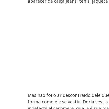
aparecer de calça jeans, tênis, jaque
Mas não foi o ar descontraído dele qu
forma como ele se vestiu. Doria vesti
indefectível cashmere, que já é sua ma