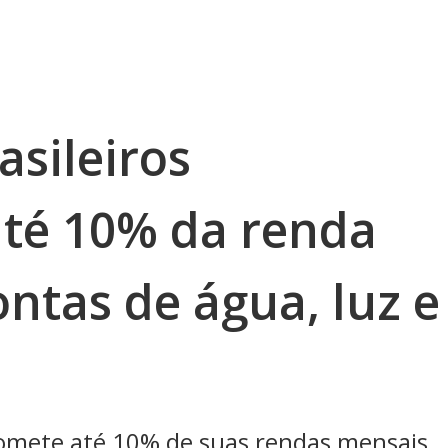
asileiros
té 10% da renda
ntas de água, luz e
omete até 10% de suas rendas mensais