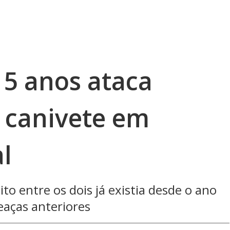
15 anos ataca
 canivete em
l
to entre os dois já existia desde o ano
eaças anteriores