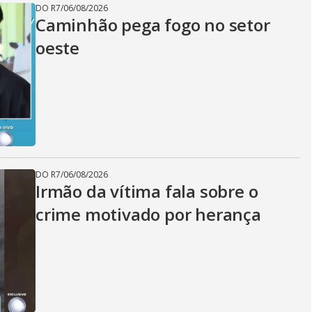
DO R7
/
06/08/2026
Caminhão pega fogo no setor
oeste
DO R7
/
06/08/2026
Irmão da vítima fala sobre o
crime motivado por herança