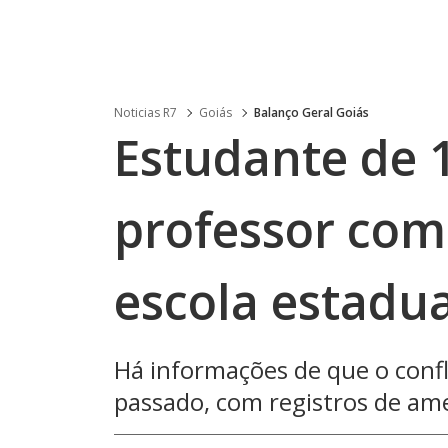
Noticias R7
Goiás
Balanço Geral Goiás
Estudante de 
professor com
escola estadua
Há informações de que o confli
passado, com registros de am