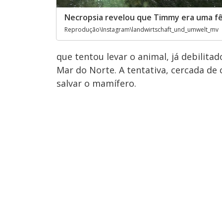
Necropsia revelou que Timmy era uma 
Reprodução\Instagram\landwirtschaft_und_umwelt_mv
que tentou levar o animal, já debilita
Mar do Norte. A tentativa, cercada de 
salvar o mamífero.