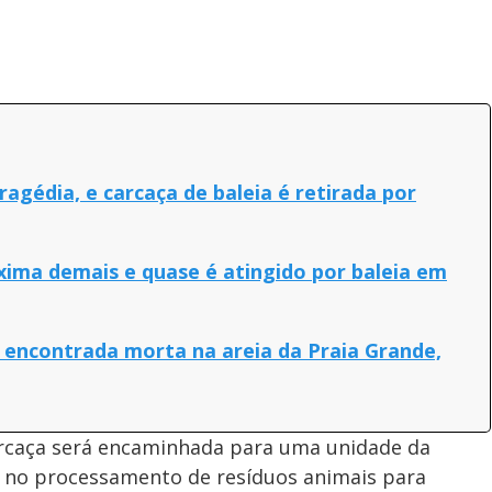
agédia, e carcaça de baleia é retirada por
xima demais e quase é atingido por baleia em
é encontrada morta na areia da Praia Grande,
rcaça será encaminhada para uma unidade da
 no processamento de resíduos animais para