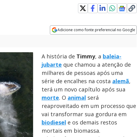
Adicione como fonte preferencial no Google
Opens in new window
A história de
Timmy
, a
baleia-
jubarte
que chamou a atenção de
milhares de pessoas após uma
série de encalhes na costa
alemã
,
terá um novo capítulo após sua
morte
. O
animal
será
reaproveitado em um processo que
vai transformar sua gordura em
biodiesel
e os demais restos
mortais em biomassa.