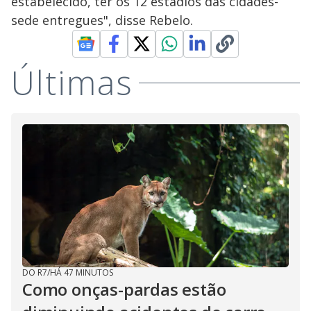
estabelecido, ter os 12 estádios das cidades-
sede entregues", disse Rebelo.
Últimas
DO R7
/
HÁ 47 MINUTOS
Como onças-pardas estão