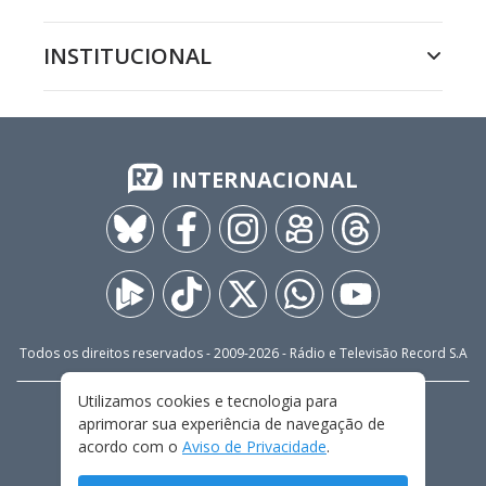
INSTITUCIONAL
INTERNACIONAL
Todos os direitos reservados - 2009-
2026
- Rádio e Televisão Record S.A
Utilizamos cookies e tecnologia para
CARREIRA
FALE CONOSCO
PRIVACIDADE
aprimorar sua experiência de navegação de
TERMOS E CONDIÇÕES DE USO
acordo com o
Aviso de Privacidade
.